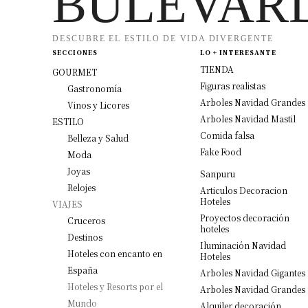
BULEVAR
DESCUBRE EL ESTILO DE VIDA DIVERGENTE
SECCIONES
LO + INTERESANTE
TIENDA
GOURMET
Figuras realistas
Gastronomía
Arboles Navidad Grandes
Vinos y Licores
Arboles Navidad Mastil
ESTILO
Comida falsa
Belleza y Salud
Fake Food
Moda
Joyas
Sanpuru
Relojes
Articulos Decoracion
Hoteles
VIAJES
Proyectos decoración
Cruceros
hoteles
Destinos
Iluminación Navidad
Hoteles con encanto en
Hoteles
España
Arboles Navidad Gigantes
Hoteles y Resorts por el
Arboles Navidad Grandes
Mundo
Alquiler decoración