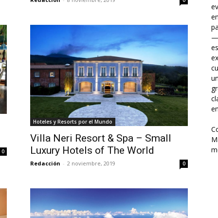
0
ev
en
pa
—
es
ex
cu
un
gr
cl
en
Hoteles y Resorts por el Mundo
Co
Villa Neri Resort & Spa – Small
Ma
Luxury Hotels of The World
me
0
Redacción
-
2 noviembre, 2019
0