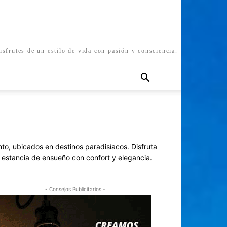
isfrutes de un estilo de vida con pasión y consciencia.
nto, ubicados en destinos paradisíacos. Disfruta
a estancia de ensueño con confort y elegancia.
- Consejos Publicitarios -