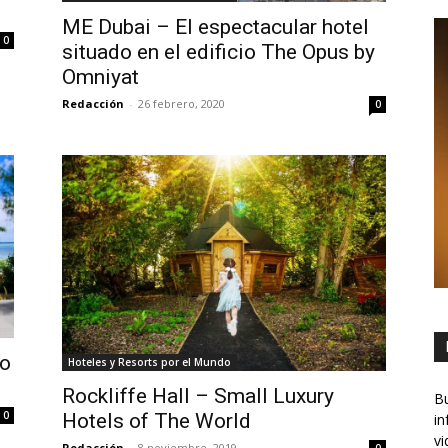
ME Dubai – El espectacular hotel
0
situado en el edificio The Opus by
Omniyat
Redacción
-
26 febrero, 2020
0
co
Hoteles y Resorts por el Mundo
Rockliffe Hall – Small Luxury
Bu
0
Hotels of The World
in
vi
Redacción
-
8 noviembre, 2019