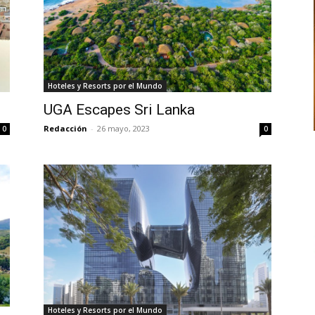
Hoteles y Resorts por el Mundo
UGA Escapes Sri Lanka
Redacción
-
26 mayo, 2023
0
0
Hoteles y Resorts por el Mundo