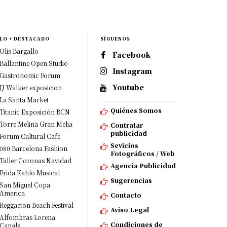
LO + DESTACADO
SÍGUENOS
Olis Bargallo
Facebook
Ballantine Open Studio
Instagram
Gastronomic Forum
Youtube
JJ Walker exposicion
La Santa Market
Quiénes Somos
Titanic Exposición BCN
Torre Melina Gran Melia
Contratar
publicidad
Forum Cultural Cafe
Sevicios
080 Barcelona Fashion
Fotográficos / Web
Taller Coronas Navidad
Agencia Publicidad
Frida Kahlo Musical
Sugerencias
San Miguel Copa
America
Contacto
Reggaeton Beach Festival
Aviso Legal
Alfombras Lorena
Condiciones de
Canals