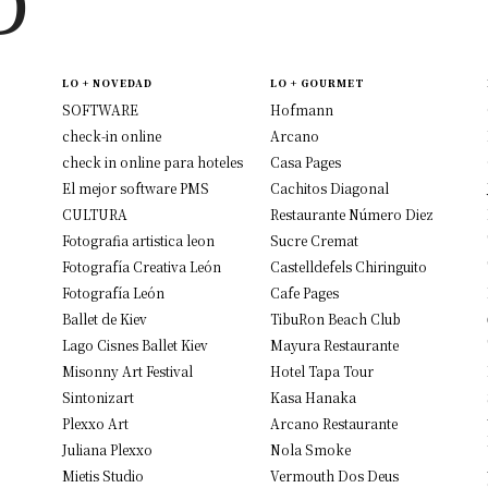
D
LO + NOVEDAD
LO + GOURMET
SOFTWARE
Hofmann
check-in online
Arcano
check in online para hoteles
Casa Pages
El mejor software PMS
Cachitos Diagonal
CULTURA
Restaurante Número Diez
Fotografia artistica leon
Sucre Cremat
Fotografía Creativa León
Castelldefels Chiringuito
Fotografía León
Cafe Pages
Ballet de Kiev
TibuRon Beach Club
Lago Cisnes Ballet Kiev
Mayura Restaurante
Misonny Art Festival
Hotel Tapa Tour
Sintonizart
Kasa Hanaka
Plexxo Art
Arcano Restaurante
Juliana Plexxo
Nola Smoke
Mietis Studio
Vermouth Dos Deus