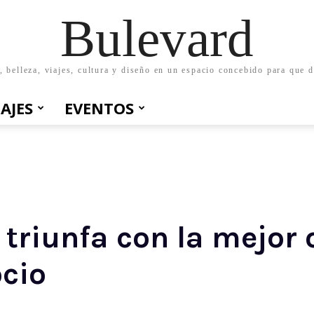
Bulevard
belleza, viajes, cultura y diseño en un espacio concebido para que d
IAJES
EVENTOS
triunfa con la mejor 
cio