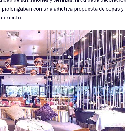
idad de sus salones y terrazas, la cuidada decoración
e prolongaban con una adictiva propuesta de copas y
 momento.