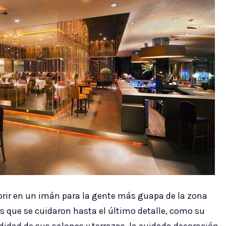
brir en un imán para la gente más guapa de la zona
es que se cuidaron hasta el último detalle, como su