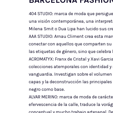
BARCELONA FASHION
404 STUDIO: marca de moda que persigue la
una visión contemporánea, una interpreta
Milena Smit o Dua Lipa han lucido sus cr
AAA STUDIO: Arnau Climent crea esta mar
conectar con aquellos que comparten su pa
las etiquetas de género, sino que celebra l
ACROMATYX: Franx de Cristal y Xavi Garcia
colecciones atemporales con identidad y 
vanguardia. Investigan sobre el volumen y
capas y la deconstrucción las principales
negro como base.
ALVAR MERINO: marca de moda de carácter 
efervescencia de la calle, traduce la vor
conceptual y mucho trabajo artesanal. De