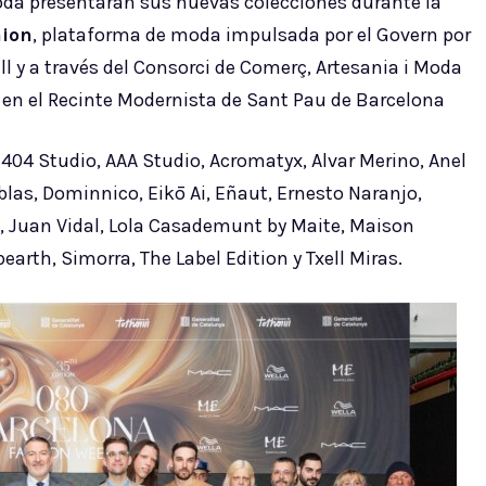
da presentarán sus nuevas colecciones durante la
hion
, plataforma de moda impulsada por el Govern por
l y a través del Consorci de Comerç, Artesania i Moda
il en el Recinte Modernista de Sant Pau de Barcelona
: 404 Studio, AAA Studio, Acromatyx, Alvar Merino, Anel
las, Dominnico, Eikō Ai, Eñaut, Ernesto Naranjo,
b, Juan Vidal, Lola Casademunt by Maite, Maison
rth, Simorra, The Label Edition y Txell Miras.