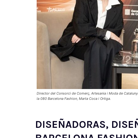
Director del Consorci de Comerç, Artesania i Moda de Cataluny
la 080 Barcelona Fashion, Marta Coca i Ortiga.
DISEÑADORAS, DISE