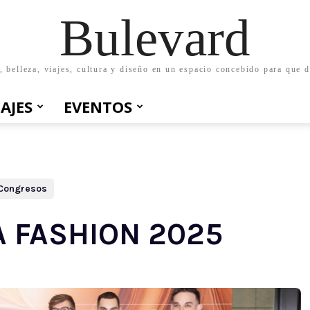
Bulevard
belleza, viajes, cultura y diseño en un espacio concebido para que d
IAJES
EVENTOS
/ Congresos
 FASHION 2025