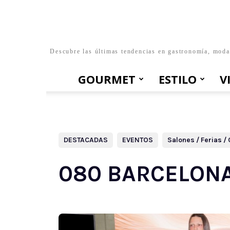
Descubre las últimas tendencias en gastronomía, moda, 
GOURMET
ESTILO
V
DESTACADAS
EVENTOS
Salones / Ferias 
080 BARCELONA