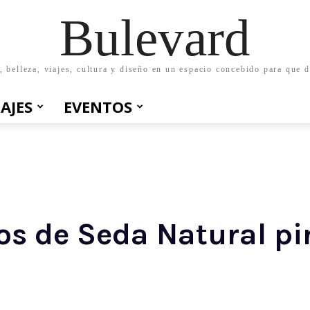
Bulevard
belleza, viajes, cultura y diseño en un espacio concebido para que d
IAJES
EVENTOS
os de Seda Natural p