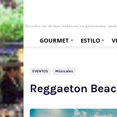
Descubre las últimas tendencias en gastronomía, moda, 
GOURMET
ESTILO
V
EVENTOS
Músicales
Reggaeton Beach