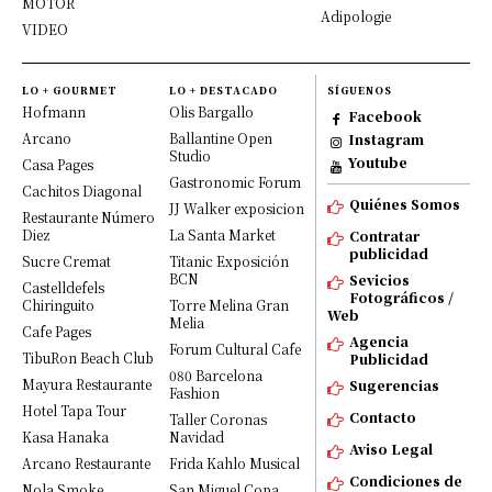
MOTOR
Adipologie
VIDEO
LO + GOURMET
LO + DESTACADO
SÍGUENOS
Hofmann
Olis Bargallo
Facebook
Arcano
Ballantine Open
Instagram
Studio
Youtube
Casa Pages
Gastronomic Forum
Cachitos Diagonal
Quiénes Somos
JJ Walker exposicion
Restaurante Número
Diez
La Santa Market
Contratar
publicidad
Sucre Cremat
Titanic Exposición
BCN
Sevicios
Castelldefels
Fotográficos /
Chiringuito
Torre Melina Gran
Web
Melia
Cafe Pages
Agencia
Forum Cultural Cafe
TibuRon Beach Club
Publicidad
080 Barcelona
Mayura Restaurante
Sugerencias
Fashion
Hotel Tapa Tour
Contacto
Taller Coronas
Kasa Hanaka
Navidad
Aviso Legal
Arcano Restaurante
Frida Kahlo Musical
Condiciones de
Nola Smoke
San Miguel Copa