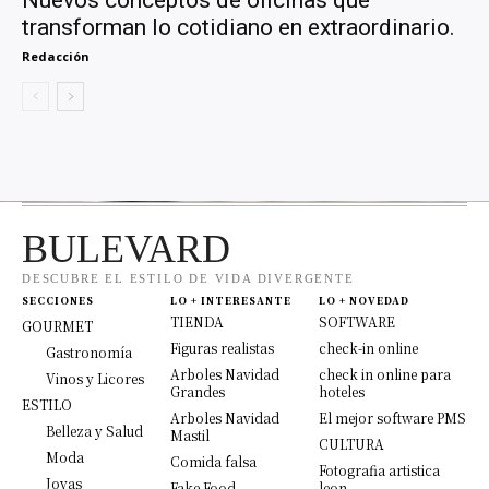
Nuevos conceptos de oficinas que
transforman lo cotidiano en extraordinario.
Redacción
BULEVARD
DESCUBRE EL ESTILO DE VIDA DIVERGENTE
SECCIONES
LO + INTERESANTE
LO + NOVEDAD
TIENDA
SOFTWARE
GOURMET
Figuras realistas
check-in online
Gastronomía
Arboles Navidad
check in online para
Vinos y Licores
Grandes
hoteles
ESTILO
Arboles Navidad
El mejor software PMS
Belleza y Salud
Mastil
CULTURA
Moda
Comida falsa
Fotografia artistica
Joyas
Fake Food
leon