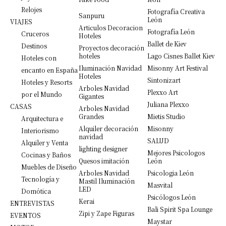
Relojes
Fotografía Creativa
Sanpuru
León
VIAJES
Articulos Decoracion
Fotografía León
Cruceros
Hoteles
Ballet de Kiev
Destinos
Proyectos decoración
hoteles
Lago Cisnes Ballet Kiev
Hoteles con
Iluminación Navidad
Misonny Art Festival
encanto en España
Hoteles
Sintonizart
Hoteles y Resorts
Arboles Navidad
Plexxo Art
por el Mundo
Gigantes
Juliana Plexxo
CASAS
Arboles Navidad
Grandes
Mietis Studio
Arquitectura e
Alquiler decoración
Misonny
Interiorismo
navidad
SALUD
Alquiler y Venta
lighting designer
Mejores Psicologos
Cocinas y Baños
Quesos imitación
León
Muebles de Diseño
Arboles Navidad
Psicologia León
Tecnología y
Mastil Iluminación
Masvital
LED
Domótica
Psicólogos León
Kerai
ENTREVISTAS
Bali Spirit Spa Lounge
Zipi y Zape Figuras
EVENTOS
Maystar