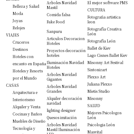
Arboles Navidad
El mejor software PMS
Belleza y Salud
Mastil
CULTURA
Moda
Comida falsa
Fotografia artistica
Joyas
Fake Food
leon
Relojes
Fotografía Creativa
Sanpuru
León
VIAJES
Articulos Decoracion
Fotografía León
Cruceros
Hoteles
Ballet de Kiev
Destinos
Proyectos decoración
hoteles
Lago Cisnes Ballet Kiev
Hoteles con
Iluminación Navidad
Misonny Art Festival
encanto en España
Hoteles
Sintonizart
Hoteles y Resorts
Arboles Navidad
Plexxo Art
por el Mundo
Gigantes
Juliana Plexxo
CASAS
Arboles Navidad
Grandes
Mietis Studio
Arquitectura e
Alquiler decoración
Misonny
Interiorismo
navidad
SALUD
Alquiler y Venta
lighting designer
Mejores Psicologos
Cocinas y Baños
Quesos imitación
León
Muebles de Diseño
Arboles Navidad
Psicologia León
Tecnología y
Mastil Iluminación
Masvital