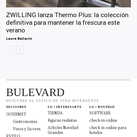
ZWILLING lanza Thermo Plus: la colección
definitiva para mantener la frescura este
verano
Laure Ballarin
BULEVARD
DESCUBRE EL ESTILO DE VIDA DIVERGENTE
SECCIONES
LO + INTERESANTE
LO + NOVEDAD
TIENDA
SOFTWARE
GOURMET
Figuras realistas
check-in online
Gastronomía
Arboles Navidad
check in online para
Vinos y Licores
Grandes
hoteles
ESTILO