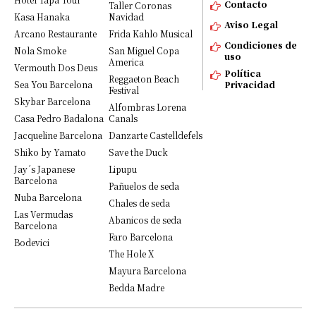
Contacto
Taller Coronas
Kasa Hanaka
Navidad
Aviso Legal
Arcano Restaurante
Frida Kahlo Musical
Condiciones de
Nola Smoke
San Miguel Copa
uso
America
Vermouth Dos Deus
Política
Reggaeton Beach
Sea You Barcelona
Privacidad
Festival
Skybar Barcelona
Alfombras Lorena
Casa Pedro Badalona
Canals
Jacqueline Barcelona
Danzarte Castelldefels
Shiko by Yamato
Save the Duck
Jay´s Japanese
Lipupu
Barcelona
Pañuelos de seda
Nuba Barcelona
Chales de seda
Las Vermudas
Abanicos de seda
Barcelona
Faro Barcelona
Bodevici
The Hole X
Mayura Barcelona
Bedda Madre