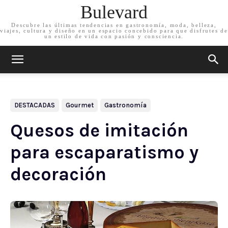
Bulevard
Descubre las últimas tendencias en gastronomía, moda, belleza,
viajes, cultura y diseño en un espacio concebido para que disfrutes de
un estilo de vida con pasión y consciencia.
DESTACADAS
Gourmet
Gastronomía
Quesos de imitación
para escaparatismo y
decoración