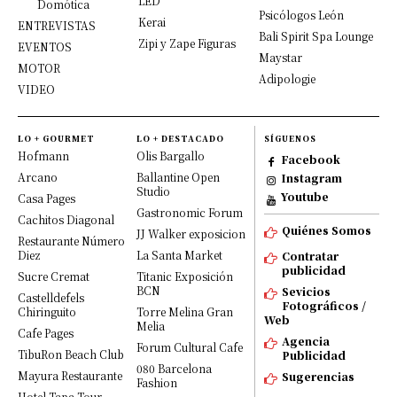
LED
Domótica
Psicólogos León
Kerai
ENTREVISTAS
Bali Spirit Spa Lounge
Zipi y Zape Figuras
EVENTOS
Maystar
MOTOR
Adipologie
VIDEO
LO + GOURMET
LO + DESTACADO
SÍGUENOS
Hofmann
Olis Bargallo
Facebook
Arcano
Ballantine Open
Instagram
Studio
Youtube
Casa Pages
Gastronomic Forum
Cachitos Diagonal
Quiénes Somos
JJ Walker exposicion
Restaurante Número
Diez
La Santa Market
Contratar
publicidad
Sucre Cremat
Titanic Exposición
BCN
Sevicios
Castelldefels
Fotográficos /
Chiringuito
Torre Melina Gran
Web
Melia
Cafe Pages
Agencia
Forum Cultural Cafe
TibuRon Beach Club
Publicidad
080 Barcelona
Mayura Restaurante
Sugerencias
Fashion
Hotel Tapa Tour