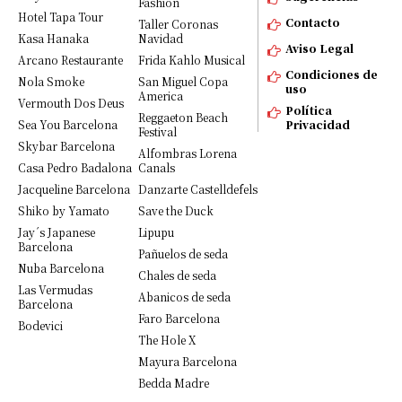
Fashion
Hotel Tapa Tour
Contacto
Taller Coronas
Kasa Hanaka
Navidad
Aviso Legal
Arcano Restaurante
Frida Kahlo Musical
Condiciones de
Nola Smoke
San Miguel Copa
uso
America
Vermouth Dos Deus
Política
Reggaeton Beach
Sea You Barcelona
Privacidad
Festival
Skybar Barcelona
Alfombras Lorena
Casa Pedro Badalona
Canals
Jacqueline Barcelona
Danzarte Castelldefels
Shiko by Yamato
Save the Duck
Jay´s Japanese
Lipupu
Barcelona
Pañuelos de seda
Nuba Barcelona
Chales de seda
Las Vermudas
Abanicos de seda
Barcelona
Faro Barcelona
Bodevici
The Hole X
Mayura Barcelona
Bedda Madre