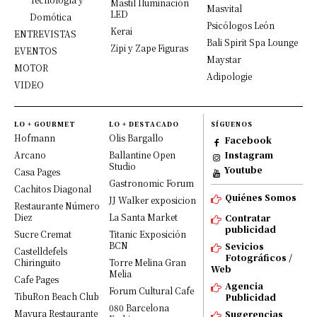
Mastil Iluminación
Masvital
LED
Domótica
Psicólogos León
Kerai
ENTREVISTAS
Bali Spirit Spa Lounge
Zipi y Zape Figuras
EVENTOS
Maystar
MOTOR
Adipologie
VIDEO
LO + GOURMET
LO + DESTACADO
SÍGUENOS
Hofmann
Olis Bargallo
Facebook
Arcano
Ballantine Open
Instagram
Studio
Youtube
Casa Pages
Gastronomic Forum
Cachitos Diagonal
Quiénes Somos
JJ Walker exposicion
Restaurante Número
Diez
La Santa Market
Contratar
publicidad
Sucre Cremat
Titanic Exposición
BCN
Sevicios
Castelldefels
Fotográficos /
Chiringuito
Torre Melina Gran
Web
Melia
Cafe Pages
Agencia
Forum Cultural Cafe
TibuRon Beach Club
Publicidad
080 Barcelona
Mayura Restaurante
Sugerencias