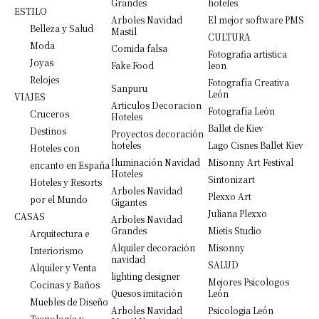
Grandes
hoteles
ESTILO
Arboles Navidad
El mejor software PMS
Belleza y Salud
Mastil
CULTURA
Moda
Comida falsa
Fotografia artistica
Joyas
Fake Food
leon
Relojes
Fotografía Creativa
Sanpuru
León
VIAJES
Articulos Decoracion
Fotografía León
Cruceros
Hoteles
Ballet de Kiev
Destinos
Proyectos decoración
hoteles
Lago Cisnes Ballet Kiev
Hoteles con
Iluminación Navidad
Misonny Art Festival
encanto en España
Hoteles
Sintonizart
Hoteles y Resorts
Arboles Navidad
Plexxo Art
por el Mundo
Gigantes
Juliana Plexxo
CASAS
Arboles Navidad
Grandes
Mietis Studio
Arquitectura e
Alquiler decoración
Misonny
Interiorismo
navidad
SALUD
Alquiler y Venta
lighting designer
Mejores Psicologos
Cocinas y Baños
Quesos imitación
León
Muebles de Diseño
Arboles Navidad
Psicologia León
Tecnología y