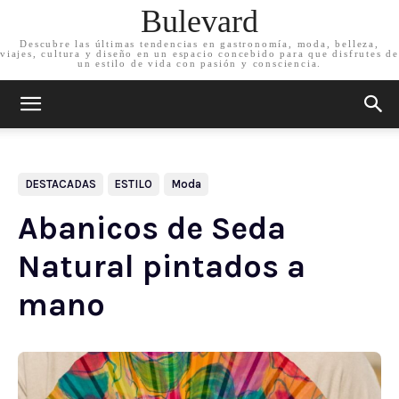
Bulevard
Descubre las últimas tendencias en gastronomía, moda, belleza,
viajes, cultura y diseño en un espacio concebido para que disfrutes de
un estilo de vida con pasión y consciencia.
DESTACADAS
ESTILO
Moda
Abanicos de Seda
Natural pintados a
mano