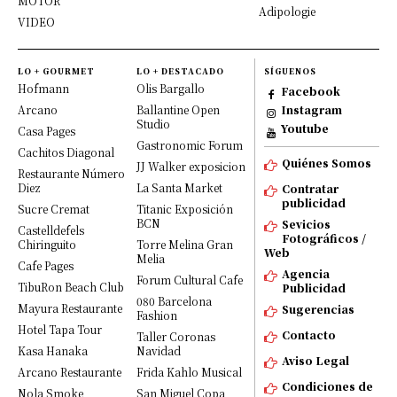
MOTOR
Adipologie
VIDEO
LO + GOURMET
LO + DESTACADO
SÍGUENOS
Hofmann
Olis Bargallo
Facebook
Arcano
Ballantine Open
Instagram
Studio
Youtube
Casa Pages
Gastronomic Forum
Cachitos Diagonal
Quiénes Somos
JJ Walker exposicion
Restaurante Número
Diez
La Santa Market
Contratar
publicidad
Sucre Cremat
Titanic Exposición
BCN
Sevicios
Castelldefels
Fotográficos /
Chiringuito
Torre Melina Gran
Web
Melia
Cafe Pages
Agencia
Forum Cultural Cafe
TibuRon Beach Club
Publicidad
080 Barcelona
Mayura Restaurante
Sugerencias
Fashion
Hotel Tapa Tour
Contacto
Taller Coronas
Kasa Hanaka
Navidad
Aviso Legal
Arcano Restaurante
Frida Kahlo Musical
Condiciones de
Nola Smoke
San Miguel Copa