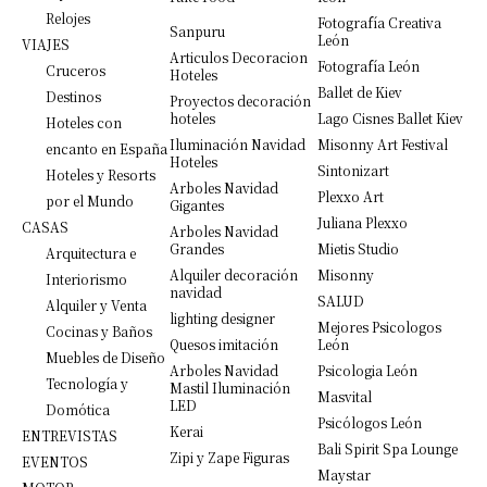
Relojes
Fotografía Creativa
Sanpuru
León
VIAJES
Articulos Decoracion
Fotografía León
Cruceros
Hoteles
Ballet de Kiev
Destinos
Proyectos decoración
hoteles
Lago Cisnes Ballet Kiev
Hoteles con
Iluminación Navidad
Misonny Art Festival
encanto en España
Hoteles
Sintonizart
Hoteles y Resorts
Arboles Navidad
Plexxo Art
por el Mundo
Gigantes
Juliana Plexxo
CASAS
Arboles Navidad
Grandes
Mietis Studio
Arquitectura e
Alquiler decoración
Misonny
Interiorismo
navidad
SALUD
Alquiler y Venta
lighting designer
Mejores Psicologos
Cocinas y Baños
Quesos imitación
León
Muebles de Diseño
Arboles Navidad
Psicologia León
Tecnología y
Mastil Iluminación
Masvital
LED
Domótica
Psicólogos León
Kerai
ENTREVISTAS
Bali Spirit Spa Lounge
Zipi y Zape Figuras
EVENTOS
Maystar