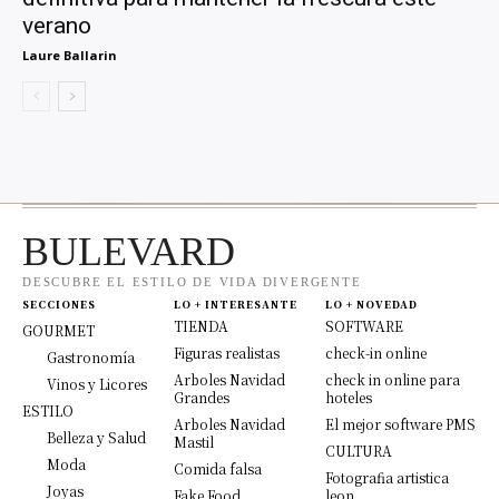
verano
Laure Ballarin
BULEVARD
DESCUBRE EL ESTILO DE VIDA DIVERGENTE
SECCIONES
LO + INTERESANTE
LO + NOVEDAD
TIENDA
SOFTWARE
GOURMET
Figuras realistas
check-in online
Gastronomía
Arboles Navidad
check in online para
Vinos y Licores
Grandes
hoteles
ESTILO
Arboles Navidad
El mejor software PMS
Belleza y Salud
Mastil
CULTURA
Moda
Comida falsa
Fotografia artistica
Joyas
Fake Food
leon