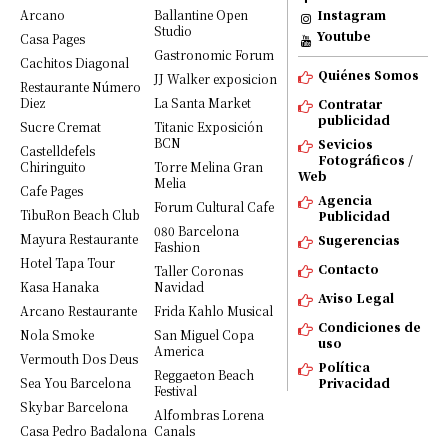
Arcano
Ballantine Open
Instagram
Studio
Youtube
Casa Pages
Gastronomic Forum
Cachitos Diagonal
Quiénes Somos
JJ Walker exposicion
Restaurante Número
Diez
La Santa Market
Contratar
publicidad
Sucre Cremat
Titanic Exposición
BCN
Sevicios
Castelldefels
Fotográficos /
Chiringuito
Torre Melina Gran
Web
Melia
Cafe Pages
Agencia
Forum Cultural Cafe
TibuRon Beach Club
Publicidad
080 Barcelona
Mayura Restaurante
Sugerencias
Fashion
Hotel Tapa Tour
Contacto
Taller Coronas
Kasa Hanaka
Navidad
Aviso Legal
Arcano Restaurante
Frida Kahlo Musical
Condiciones de
Nola Smoke
San Miguel Copa
uso
America
Vermouth Dos Deus
Política
Reggaeton Beach
Sea You Barcelona
Privacidad
Festival
Skybar Barcelona
Alfombras Lorena
Casa Pedro Badalona
Canals