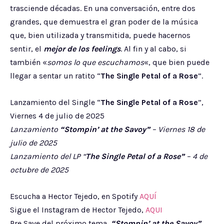
trasciende décadas. En una conversación, entre dos
grandes, que demuestra el gran poder de la música
que, bien utilizada y transmitida, puede hacernos
sentir, el
mejor de los feelings
. Al fin y al cabo, si
también «
somos lo que escuchamos
«, que bien puede
llegar a sentar un ratito “
The Single Petal of a Rose
”.
Lanzamiento del Single “
The Single Petal of a Rose
”,
Viernes 4 de julio de 2025
Lanzamiento
“Stompin’ at the Savoy”
– Viernes 18 de
julio de 2025
Lanzamiento del LP “
The Single Petal of a Rose”
– 4 de
octubre de 2025
Escucha a Hector Tejedo, en Spotify
AQUÍ
Sigue el Instagram de Hector Tejedo,
AQUI
Pre Save del próximo tema,
“Stompin’ at the Savoy”,