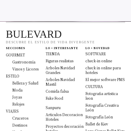
BULEVARD
DESCUBRE EL ESTILO DE VIDA DIVERGENTE
SECCIONES
LO + INTERESANTE
LO + NOVEDAD
TIENDA
SOFTWARE
GOURMET
Figuras realistas
check-in online
Gastronomía
Arboles Navidad
check in online para
Vinos y Licores
Grandes
hoteles
ESTILO
Arboles Navidad
El mejor software PMS
Belleza y Salud
Mastil
CULTURA
Moda
Comida falsa
Fotografia artistica
Joyas
Fake Food
leon
Relojes
Fotografía Creativa
Sanpuru
León
VIAJES
Articulos Decoracion
Fotografía León
Cruceros
Hoteles
Ballet de Kiev
Destinos
Proyectos decoración
hoteles
Lago Cisnes Ballet Kiev