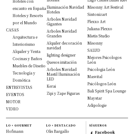
Hoteles con
Iluminación Navidad
Misonny Art Festival
encanto en España
Hoteles
Sintonizart
Hoteles y Resorts
Arboles Navidad
Plexxo Art
por el Mundo
Gigantes
Juliana Plexxo
CASAS
Arboles Navidad
Grandes
Mietis Studio
Arquitectura e
Alquiler decoración
Misonny
Interiorismo
navidad
SALUD
Alquiler y Venta
lighting designer
Mejores Psicologos
Cocinas y Baños
Quesos imitación
León
Muebles de Diseño
Arboles Navidad
Psicologia León
Tecnología y
Mastil Iluminación
Masvital
LED
Domótica
Psicólogos León
Kerai
ENTREVISTAS
Bali Spirit Spa Lounge
Zipi y Zape Figuras
EVENTOS
Maystar
MOTOR
Adipologie
VIDEO
LO + GOURMET
LO + DESTACADO
SÍGUENOS
Hofmann
Olis Bargallo
Facebook